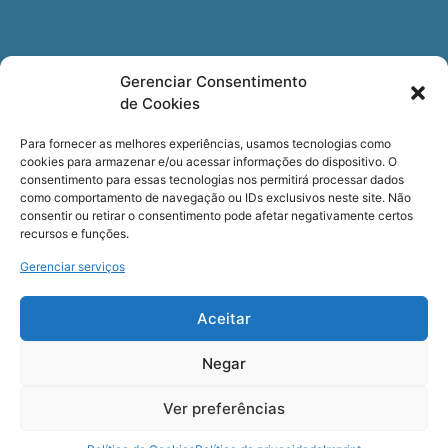
Newsletter
Gerenciar Consentimento
de Cookies
Quer receber nossa newsletter com notícias
especializadas, cursos e eventos?
Para fornecer as melhores experiências, usamos tecnologias como
cookies para armazenar e/ou acessar informações do dispositivo. O
Registre seu email.
consentimento para essas tecnologias nos permitirá processar dados
como comportamento de navegação ou IDs exclusivos neste site. Não
consentir ou retirar o consentimento pode afetar negativamente certos
recursos e funções.
Gerenciar serviços
Termos de uso
e a
Política de privacidade
.
Aceitar
Negar
Ver preferências