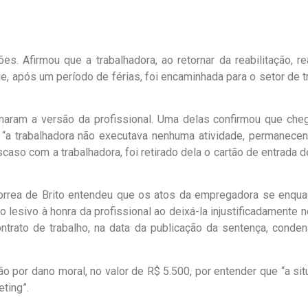
. Afirmou que a trabalhadora, ao retornar da reabilitação, re
que, após um período de férias, foi encaminhada para o setor d
ram a versão da profissional. Uma delas confirmou que chego
a trabalhadora não executava nenhuma atividade, permanecendo 
aso com a trabalhadora, foi retirado dela o cartão de entrada de
 Correa de Brito entendeu que os atos da empregadora se enqua
to lesivo à honra da profissional ao deixá-la injustificadamente n
ontrato de trabalho, na data da publicação da sentença, cond
por dano moral, no valor de R$ 5.500, por entender que “a sit
ting”.