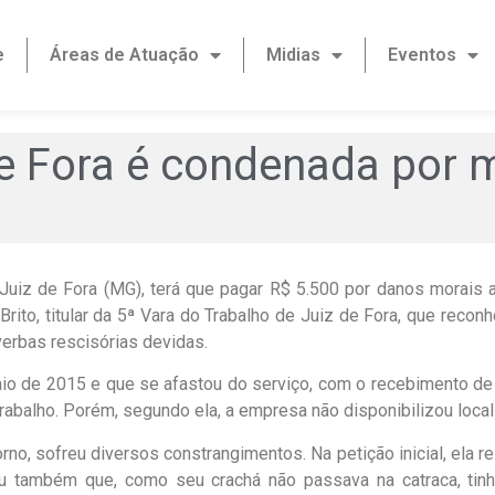
e
Áreas de Atuação
Midias
Eventos
e Fora é condenada por
uiz de Fora (MG), terá que pagar R$ 5.500 por danos morais 
 Brito, titular da 5ª Vara do Trabalho de Juiz de Fora, que reco
verbas rescisórias devidas.
o de 2015 e que se afastou do serviço, com o recebimento de au
 trabalho. Porém, segundo ela, a empresa não disponibilizou loc
orno, sofreu diversos constrangimentos. Na petição inicial, ela 
 também que, como seu crachá não passava na catraca, tinha