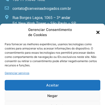
contato@cerveiraadvogados.com.br
Rua Borges Lagoa, 1065 – 3º andar
Ed. New Work Tower – São Paulo – SP
Gerenciar Consentimento
de Cookies
Newsletter
Para fornecer as melhores experiências, usamos tecnologias como
cookies para armazenar e/ou acessar informações do dispositivo. O
Quer receber nossa newsletter com notícias
consentimento para essas tecnologias nos permitirá processar dados
como comportamento de navegação ou IDs exclusivos neste site. Não
especializadas, cursos e eventos?
consentir ou retirar o consentimento pode afetar negativamente certos
Registre seu email.
recursos e funções.
Gerenciar serviços
Aceitar
Termos de uso
e a
Política de privacidade
.
Negar