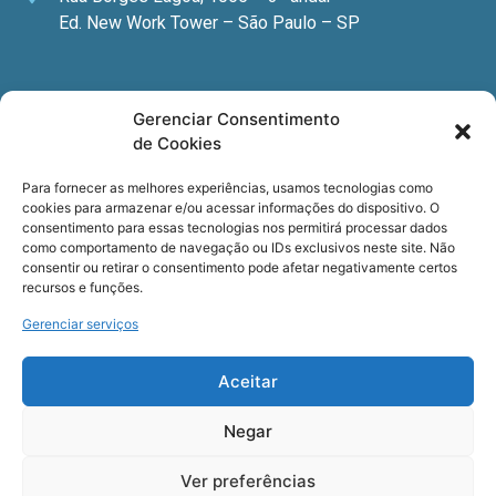
Ed. New Work Tower – São Paulo – SP
Newsletter
Gerenciar Consentimento
de Cookies
Quer receber nossa newsletter com notícias
especializadas, cursos e eventos?
Para fornecer as melhores experiências, usamos tecnologias como
cookies para armazenar e/ou acessar informações do dispositivo. O
Registre seu email.
consentimento para essas tecnologias nos permitirá processar dados
como comportamento de navegação ou IDs exclusivos neste site. Não
consentir ou retirar o consentimento pode afetar negativamente certos
recursos e funções.
Gerenciar serviços
Termos de uso
e a
Política de privacidade
.
Aceitar
Negar
Ver preferências