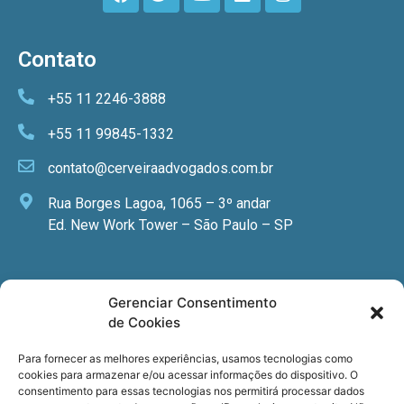
Contato
+55 11 2246-3888
+55 11 99845-1332
contato@cerveiraadvogados.com.br
Rua Borges Lagoa, 1065 – 3º andar
Ed. New Work Tower – São Paulo – SP
Newsletter
Gerenciar Consentimento
de Cookies
Quer receber nossa newsletter com notícias
especializadas, cursos e eventos?
Para fornecer as melhores experiências, usamos tecnologias como
cookies para armazenar e/ou acessar informações do dispositivo. O
Registre seu email.
consentimento para essas tecnologias nos permitirá processar dados