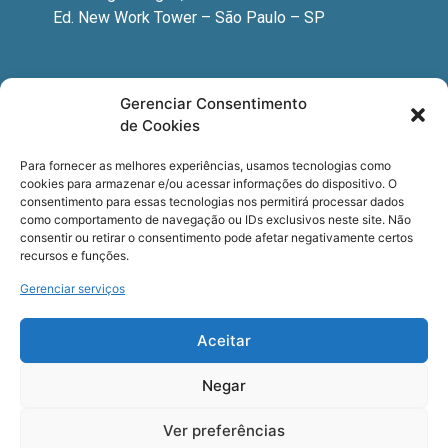
Ed. New Work Tower – São Paulo – SP
Newsletter
Gerenciar Consentimento
de Cookies
Quer receber nossa newsletter com notícias
especializadas, cursos e eventos?
Para fornecer as melhores experiências, usamos tecnologias como
cookies para armazenar e/ou acessar informações do dispositivo. O
Registre seu email.
consentimento para essas tecnologias nos permitirá processar dados
como comportamento de navegação ou IDs exclusivos neste site. Não
consentir ou retirar o consentimento pode afetar negativamente certos
recursos e funções.
Gerenciar serviços
Termos de uso
e a
Política de privacidade
.
Aceitar
Negar
Ver preferências