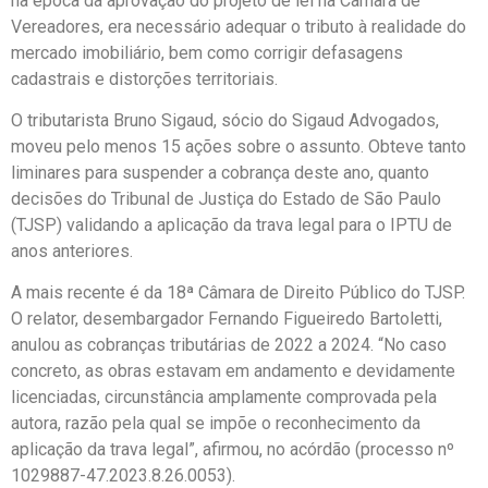
na época da aprovação do projeto de lei na Câmara de
Vereadores, era necessário adequar o tributo à realidade do
mercado imobiliário, bem como corrigir defasagens
cadastrais e distorções territoriais.
O tributarista Bruno Sigaud, sócio do Sigaud Advogados,
moveu pelo menos 15 ações sobre o assunto. Obteve tanto
liminares para suspender a cobrança deste ano, quanto
decisões do Tribunal de Justiça do Estado de São Paulo
(TJSP) validando a aplicação da trava legal para o IPTU de
anos anteriores.
A mais recente é da 18ª Câmara de Direito Público do TJSP.
O relator, desembargador Fernando Figueiredo Bartoletti,
anulou as cobranças tributárias de 2022 a 2024. “No caso
concreto, as obras estavam em andamento e devidamente
licenciadas, circunstância amplamente comprovada pela
autora, razão pela qual se impõe o reconhecimento da
aplicação da trava legal”, afirmou, no acórdão (processo nº
1029887-47.2023.8.26.0053).