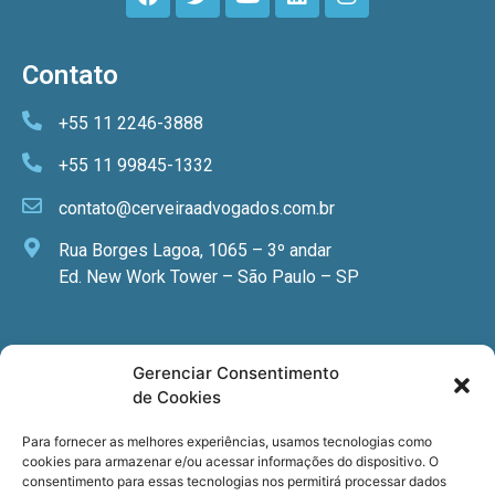
Contato
+55 11 2246-3888
+55 11 99845-1332
contato@cerveiraadvogados.com.br
Rua Borges Lagoa, 1065 – 3º andar
Ed. New Work Tower – São Paulo – SP
Newsletter
Gerenciar Consentimento
de Cookies
Quer receber nossa newsletter com notícias
especializadas, cursos e eventos?
Para fornecer as melhores experiências, usamos tecnologias como
cookies para armazenar e/ou acessar informações do dispositivo. O
Registre seu email.
consentimento para essas tecnologias nos permitirá processar dados