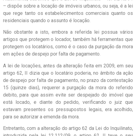
– dispõe sobre a locação de imóveis urbanos, ou seja, é a lei
que rege tanto os estabelecimentos comerciais quanto os
residenciais quando o assunto é locação.
Não obstante a isto, embora a referida lei possua vários
artigos que protegem o locador, também há ferramentas que
protegem os locatários, como é o caso da purgação da mora
em ações de despejo por falta de pagamento.
A lei de locações, antes da alteração feita em 2009, em seu
artigo 62, II dizia que o locatário poderia, no âmbito da ação
de despejo por falta de pagamento, no prazo da contestação
15 (quinze dias), requerer a purgação da mora do referido
debito, para que assim evite ser despejado do imóvel que
está locado, e diante do pedido, verificando o juiz que
estavam presentes os pressupostos legais, era acolhido,
para se autorizar a emenda da mora.
Entretanto, com a alteração do artigo 62 da Lei do Inquilinato,
introduzida pela lei 12.112/09, o artigo 62, II teve o seu