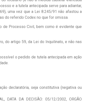
ocesso e a tutela antecipada serve para adiantar,
169), uma vez que a Lei 8.245/91 não afastou a
mas do referido Codex no que for omissa.
igo de Processo Civil, bem como é evidente que
, do artigo 59, da Lei do Inquilinato, e não nas
possível o pedido de tutela antecipada em ação
idade.
o declaratória, seja constitutiva (negativa ou
IAL, DATA DA DECISÃO: 05/12/2002, ORGÃO