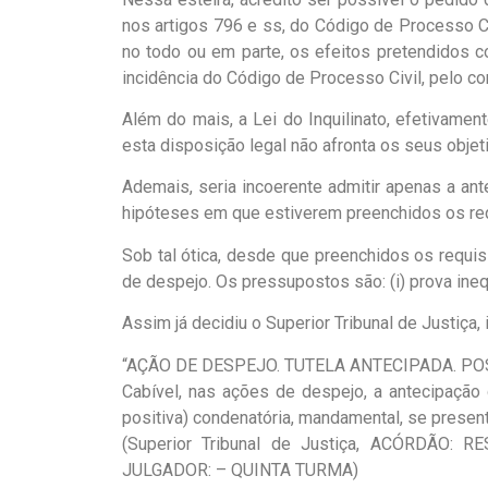
nos artigos 796 e ss, do Código de Processo Civi
no todo ou em parte, os efeitos pretendidos c
incidência do Código de Processo Civil, pelo co
Além do mais, a Lei do Inquilinato, efetivame
esta disposição legal não afronta os seus objet
Ademais, seria incoerente admitir apenas a ante
hipóteses em que estiverem preenchidos os requ
Sob tal ótica, desde que preenchidos os requi
de despejo. Os pressupostos são: (i) prova inequí
Assim já decidiu o Superior Tribunal de Justiça, i
“AÇÃO DE DESPEJO. TUTELA ANTECIPADA. PO
Cabível, nas ações de despejo, a antecipação 
positiva) condenatória, mandamental, se presen
(Superior Tribunal de Justiça, ACÓRDÃO:
JULGADOR: – QUINTA TURMA)