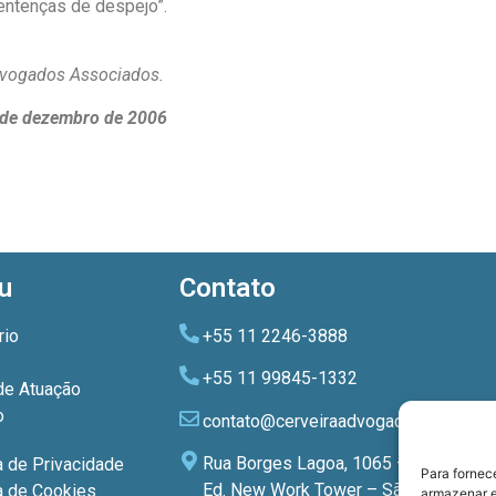
sentenças de despejo”.
Advogados Associados.
19 de dezembro de 2006
u
Contato
rio
+55 11 2246-3888
+55 11 99845-1332
de Atuação
o
contato@cerveiraadvogados.com.br
Rua Borges Lagoa, 1065 – 3º andar
a de Privacidade
Para fornec
Ed. New Work Tower – São Paulo –
ca de Cookies
armazenar e