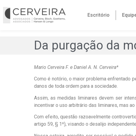
Escritório
Equip
Da purgação da mo
Mario Cerveira F. e Daniel A. N. Cerveira*
Como é notório, o maior problema enfrentado pe
danos de toda ordem para a sociedade.
Assim, as medidas liminares devem ser inten
incentivar o uso arbitrário das liminares, mas a
Com efeito, questão razoavelmente controvertid
artigo 59, § 1º), visando o desalijo independent
Nessa esteira, acredito ser possível o pedido 