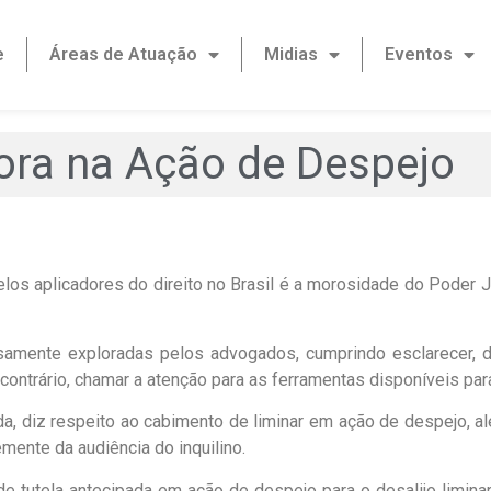
e
Áreas de Atuação
Midias
Eventos
ra na Ação de Despejo
los aplicadores do direito no Brasil é a morosidade do Poder 
samente exploradas pelos advogados, cumprindo esclarecer, d
o contrário, chamar a atenção para as ferramentas disponíveis para
a, diz respeito ao cabimento de liminar em ação de despejo, alé
emente da audiência do inquilino.
de tutela antecipada em ação de despejo para o desalijo liminar