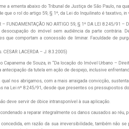
rme a ementa abaixo do Tribunal de Justiça de São Paulo, na qua
ue o rol do artigo 59, § 1º, da Lei do Inquilinato é taxativo, in 
 – FUNDAMENTAÇÃO NO ARTIGO 59, § 1º DA LEI 8.245/91 –
 desocupação do imóvel sem audiência da parte contrária. D
eses que comportam a concessão de liminar. Faculdade de pur
es. CESAR LACERDA – J. 8.3.2005)
lvio Capanema de Souza, in “Da locação do Imóvel Urbano – Direi
antecipação da tutela em ação de despejo, inclusive enfrentando 
a qual nos abrigamos, com a mais arraigada convicção, sustenta
das na Lei nº 8.245/91, desde que presentes os pressupostos do
ão deve servir de óbice intransponível à sua aplicação.
 condenado a reparar integralmente os danos causados ao réu, p
concedida, em razão da sua irreversibilidade, também não se po