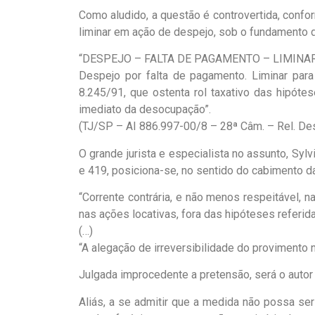
Como aludido, a questão é controvertida, confo
liminar em ação de despejo, sob o fundamento de q
“DESPEJO – FALTA DE PAGAMENTO – LIMINAR
Despejo por falta de pagamento. Liminar para
8.245/91, que ostenta rol taxativo das hipót
imediato da desocupação”.
(TJ/SP – AI 886.997-00/8 – 28ª Câm. – Rel. D
O grande jurista e especialista no assunto, Sy
e 419, posiciona-se, no sentido do cabimento da 
“Corrente contrária, e não menos respeitável, n
nas ações locativas, fora das hipóteses referi
(…)
“A alegação de irreversibilidade do provimento n
Julgada improcedente a pretensão, será o autor
Aliás, a se admitir que a medida não possa ser 