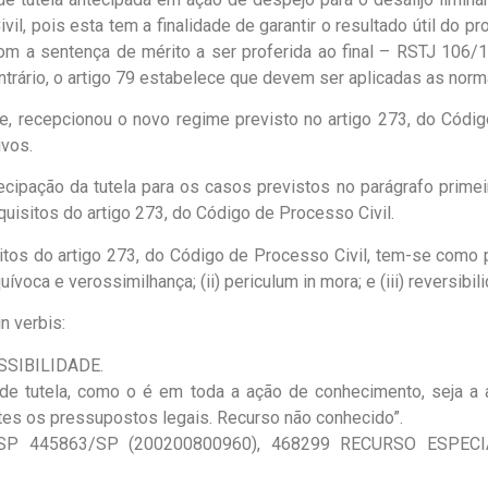
l, pois esta tem a finalidade de garantir o resultado útil do pr
om a sentença de mérito a ser proferida ao final – RSTJ 106/
ntrário, o artigo 79 estabelece que devem ser aplicadas as nor
nte, recepcionou o novo regime previsto no artigo 273, do Cód
ivos.
cipação da tutela para os casos previstos no parágrafo primeiro
isitos do artigo 273, do Código de Processo Civil.
sitos do artigo 273, do Código de Processo Civil, tem-se como 
voca e verossimilhança; (ii) periculum in mora; e (iii) reversibil
n verbis:
SSIBILIDADE.
de tutela, como o é em toda a ação de conhecimento, seja a açã
tes os pressupostos legais. Recurso não conhecido”.
 RESP 445863/SP (200200800960), 468299 RECURSO ESPEC