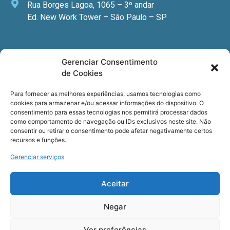
Rua Borges Lagoa, 1065 – 3º andar
Ed. New Work Tower – São Paulo – SP
Newsletter
Gerenciar Consentimento
de Cookies
Quer receber nossa newsletter com notícias
especializadas, cursos e eventos?
Para fornecer as melhores experiências, usamos tecnologias como
cookies para armazenar e/ou acessar informações do dispositivo. O
Registre seu email.
consentimento para essas tecnologias nos permitirá processar dados
como comportamento de navegação ou IDs exclusivos neste site. Não
consentir ou retirar o consentimento pode afetar negativamente certos
recursos e funções.
Gerenciar serviços
Termos de uso
e a
Política de privacidade
.
Aceitar
Negar
Ver preferências