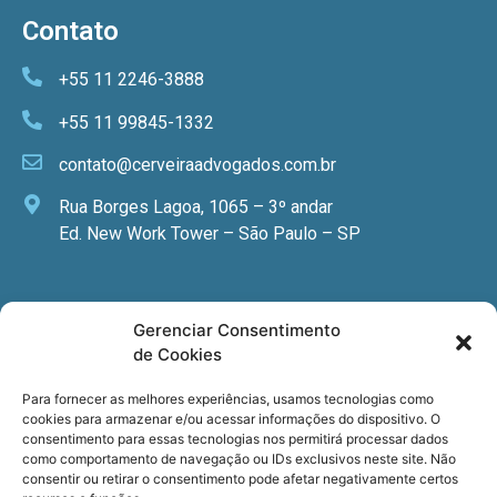
Contato
+55 11 2246-3888
+55 11 99845-1332
contato@cerveiraadvogados.com.br
Rua Borges Lagoa, 1065 – 3º andar
Ed. New Work Tower – São Paulo – SP
Newsletter
Gerenciar Consentimento
de Cookies
Quer receber nossa newsletter com notícias
especializadas, cursos e eventos?
Para fornecer as melhores experiências, usamos tecnologias como
cookies para armazenar e/ou acessar informações do dispositivo. O
Registre seu email.
consentimento para essas tecnologias nos permitirá processar dados
como comportamento de navegação ou IDs exclusivos neste site. Não
consentir ou retirar o consentimento pode afetar negativamente certos