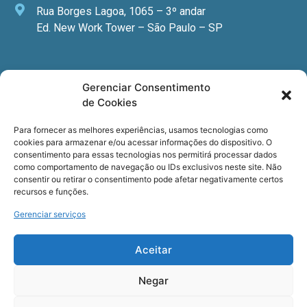
Rua Borges Lagoa, 1065 – 3º andar
Ed. New Work Tower – São Paulo – SP
Newsletter
Gerenciar Consentimento
de Cookies
Quer receber nossa newsletter com notícias
especializadas, cursos e eventos?
Para fornecer as melhores experiências, usamos tecnologias como
cookies para armazenar e/ou acessar informações do dispositivo. O
Registre seu email.
consentimento para essas tecnologias nos permitirá processar dados
como comportamento de navegação ou IDs exclusivos neste site. Não
consentir ou retirar o consentimento pode afetar negativamente certos
recursos e funções.
Gerenciar serviços
Termos de uso
e a
Política de privacidade
.
Aceitar
Negar