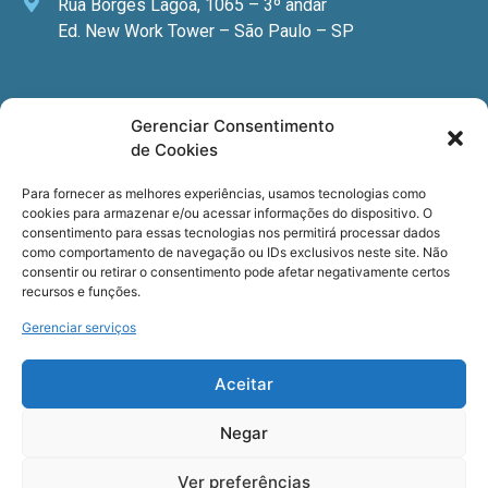
Rua Borges Lagoa, 1065 – 3º andar
Ed. New Work Tower – São Paulo – SP
Newsletter
Gerenciar Consentimento
de Cookies
Quer receber nossa newsletter com notícias
especializadas, cursos e eventos?
Para fornecer as melhores experiências, usamos tecnologias como
cookies para armazenar e/ou acessar informações do dispositivo. O
Registre seu email.
consentimento para essas tecnologias nos permitirá processar dados
como comportamento de navegação ou IDs exclusivos neste site. Não
consentir ou retirar o consentimento pode afetar negativamente certos
recursos e funções.
Gerenciar serviços
Termos de uso
e a
Política de privacidade
.
Aceitar
Negar
Ver preferências