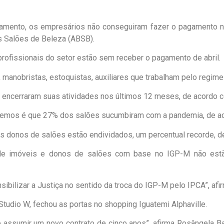
gamento, os empresários não conseguiram fazer o pagamento no
s Salões de Beleza (ABSB).
rofissionais do setor estão sem receber o pagamento de abril.
manobristas, estoquistas, auxiliares que trabalham pelo regime 
% encerraram suas atividades nos últimos 12 meses, de acordo 
e temos é que 27% dos salões sucumbiram com a pandemia, de aco
s donos de salões estão endividados, um percentual recorde, d
s de imóveis e donos de salões com base no IGP-M não est
nsibilizar a Justiça no sentido da troca do IGP-M pelo IPCA”, af
udio W, fechou as portas no shopping Iguatemi Alphaville.
 assumir um novo contrato de cinco anos”, afirma Rosângela Ba