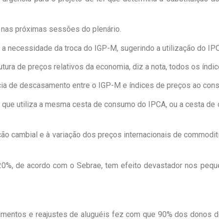
 nas próximas sessões do plenário.
 necessidade da troca do IGP-M, sugerindo a utilização do IPCA
ura de preços relativos da economia, diz a nota, todos os índi
cia de descasamento entre o IGP-M e índices de preços ao consu
 que utiliza a mesma cesta de consumo do IPCA, ou a cesta de 
ação cambial e à variação dos preços internacionais de commodi
 20%, de acordo com o Sebrae, tem efeito devastador nos pequ
imentos e reajustes de aluguéis fez com que 90% dos donos d