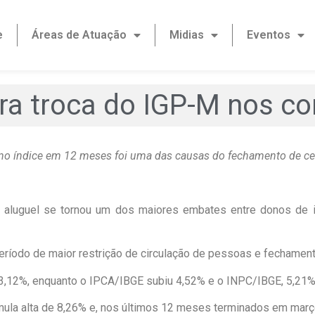
e
Áreas de Atuação
Midias
Eventos
ra troca do IGP-M nos co
0% no índice em 12 meses foi uma das causas do fechamento de ce
 aluguel se tornou um dos maiores embates entre donos de i
 período de maior restrição de circulação de pessoas e fecham
23,12%, enquanto o IPCA/IBGE subiu 4,52% e o INPC/IBGE, 5,21
cumula alta de 8,26% e, nos últimos 12 meses terminados em març