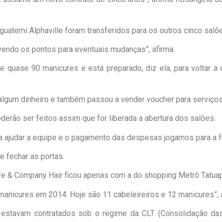
guatemi Alphaville foram transferidos para os outros cinco sal
ndo os pontos para eventuais mudanças”, afirma.
e quase 90 manicures e está preparado, diz ela, para voltar 
 algum dinheiro e também passou a vender voucher para serviç
derão ser feitos assim que for liberada a abertura dos salões.
a ajudar a equipe e o pagamento das despesas jogamos para a fre
e fechar as portas.
re & Company Hair ficou apenas com a do shopping Metrô Tatua
manicures em 2014. Hoje são 11 cabeleireiros e 12 manicures”, 
s estavam contratados sob o regime da CLT (Consolidação das 