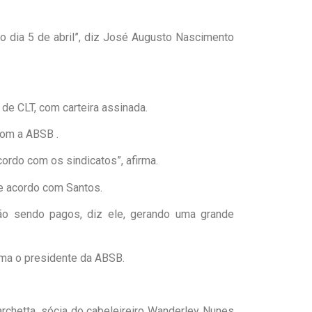
 dia 5 de abril”, diz José Augusto Nascimento
de CLT, com carteira assinada.
com a ABSB .
rdo com os sindicatos”, afirma.
e acordo com Santos.
ão sendo pagos, diz ele, gerando uma grande
irma o presidente da ABSB.
rchetta, sócia do cabeleireiro Wanderley Nunes