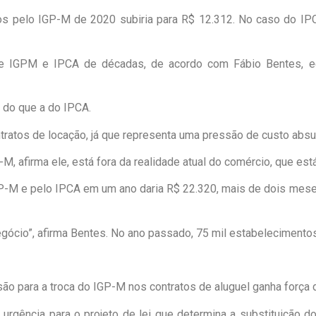
dos pelo IGP-M de 2020 subiria para R$ 12.312. No caso do IP
re IGPM e IPCA de décadas, de acordo com Fábio Bentes, e
 do que a do IPCA.
ratos de locação, já que representa uma pressão de custo absurd
, afirma ele, está fora da realidade atual do comércio, que es
IGP-M e pelo IPCA em um ano daria R$ 22.320, mais de dois mese
egócio”, afirma Bentes. No ano passado, 75 mil estabelecimentos
 para a troca do IGP-M nos contratos de aluguel ganha força de
gência para o projeto de lei que determina a substituição do