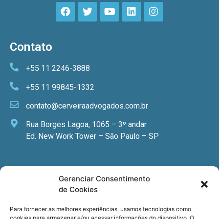
Contato
+55 11 2246-3888
+55 11 99845-1332
contato@cerveiraadvogados.com.br
Rua Borges Lagoa, 1065 – 3º andar
Ed. New Work Tower – São Paulo – SP
Newsletter
Gerenciar Consentimento
de Cookies
Quer receber nossa newsletter com notícias
especializadas, cursos e eventos?
Para fornecer as melhores experiências, usamos tecnologias como
cookies para armazenar e/ou acessar informações do dispositivo. O