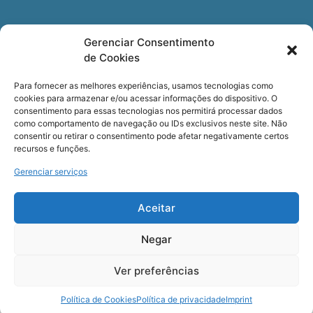
Newsletter
Gerenciar Consentimento
de Cookies
Quer receber nossa newsletter com notícias
especializadas, cursos e eventos?
Para fornecer as melhores experiências, usamos tecnologias como
cookies para armazenar e/ou acessar informações do dispositivo. O
Registre seu email.
consentimento para essas tecnologias nos permitirá processar dados
como comportamento de navegação ou IDs exclusivos neste site. Não
consentir ou retirar o consentimento pode afetar negativamente certos
recursos e funções.
Gerenciar serviços
Termos de uso
e a
Política de privacidade
.
Aceitar
Negar
Ver preferências
COPYRIGHT © Cerveira – Todos os Direitos Reservados
Política de Cookies
Política de privacidade
Imprint