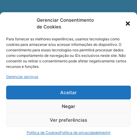
Newsletter
Gerenciar Consentimento
de Cookies
Quer receber nossa newsletter com notícias
especializadas, cursos e eventos?
Para fornecer as melhores experiências, usamos tecnologias como
cookies para armazenar e/ou acessar informações do dispositivo. O
Registre seu email.
consentimento para essas tecnologias nos permitirá processar dados
como comportamento de navegação ou IDs exclusivos neste site. Não
consentir ou retirar o consentimento pode afetar negativamente certos
recursos e funções.
Gerenciar serviços
Termos de uso
e a
Política de privacidade
.
Aceitar
Negar
Ver preferências
COPYRIGHT © Cerveira – Todos os Direitos Reservados
Política de Cookies
Política de privacidade
Imprint