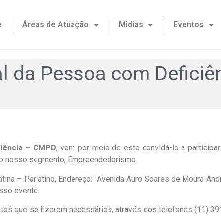
e
Áreas de Atuação
Midias
Eventos
l da Pessoa com Defici
ciência – CMPD
, vem por meio de este convidá-lo a participa
, do nosso segmento, Empreendedorismo.
ina – Parlatino, Endereço: Avenida Auro Soares de Moura Andra
osso evento.
tos que se fizerem necessários, através dos telefones (11) 3