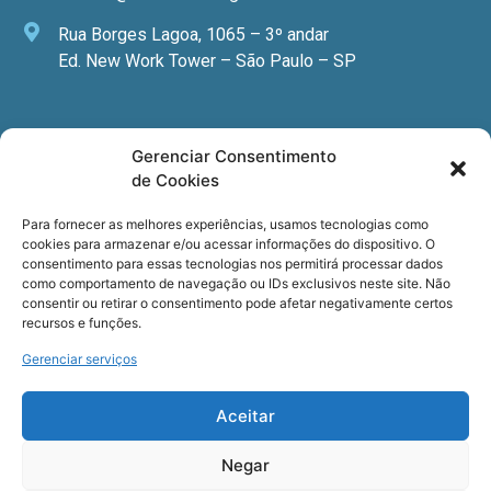
Rua Borges Lagoa, 1065 – 3º andar
Ed. New Work Tower – São Paulo – SP
Newsletter
Gerenciar Consentimento
de Cookies
Quer receber nossa newsletter com notícias
especializadas, cursos e eventos?
Para fornecer as melhores experiências, usamos tecnologias como
cookies para armazenar e/ou acessar informações do dispositivo. O
Registre seu email.
consentimento para essas tecnologias nos permitirá processar dados
como comportamento de navegação ou IDs exclusivos neste site. Não
consentir ou retirar o consentimento pode afetar negativamente certos
recursos e funções.
Gerenciar serviços
Termos de uso
e a
Política de privacidade
.
Aceitar
Negar