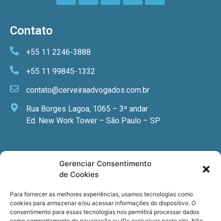
Contato
+55 11 2246-3888
+55 11 99845-1332
contato@cerveiraadvogados.com.br
Rua Borges Lagoa, 1065 – 3º andar
Ed. New Work Tower – São Paulo – SP
Newsletter
Gerenciar Consentimento
de Cookies
Quer receber nossa newsletter com notícias
especializadas, cursos e eventos?
Para fornecer as melhores experiências, usamos tecnologias como
cookies para armazenar e/ou acessar informações do dispositivo. O
Registre seu email.
consentimento para essas tecnologias nos permitirá processar dados
como comportamento de navegação ou IDs exclusivos neste site. Não