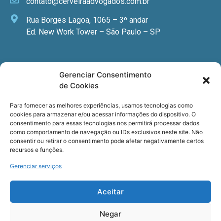
contato@cerveiraadvogados.com.br
Rua Borges Lagoa, 1065 – 3º andar
Ed. New Work Tower – São Paulo – SP
Newsletter
Gerenciar Consentimento
de Cookies
Quer receber nossa newsletter com notícias
especializadas, cursos e eventos?
Para fornecer as melhores experiências, usamos tecnologias como
cookies para armazenar e/ou acessar informações do dispositivo. O
Registre seu email.
consentimento para essas tecnologias nos permitirá processar dados
como comportamento de navegação ou IDs exclusivos neste site. Não
consentir ou retirar o consentimento pode afetar negativamente certos
recursos e funções.
Gerenciar serviços
Termos de uso
e a
Política de privacidade
.
Aceitar
Negar