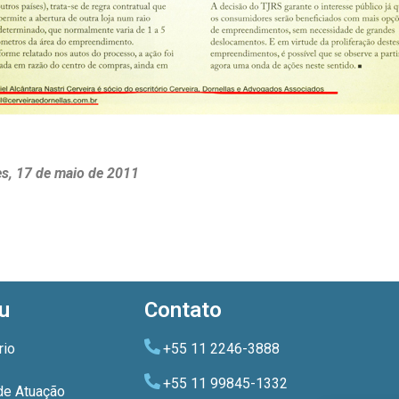
es, 17 de maio de 2011
u
Contato
rio
+55 11 2246-3888
+55 11 99845-1332
de Atuação