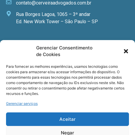
contato@cerveiraadvogados.com.br
Rua Borges Lagoa, 1065 – 3º andar
Ed. New Work Tower – São Paulo – SP
Newsletter
Gerenciar Consentimento
de Cookies
Quer receber nossa newsletter com notícias
especializadas, cursos e eventos?
Para fornecer as melhores experiências, usamos tecnologias como
cookies para armazenar e/ou acessar informações do dispositivo. O
Registre seu email.
consentimento para essas tecnologias nos permitirá processar dados
como comportamento de navegação ou IDs exclusivos neste site. Não
consentir ou retirar o consentimento pode afetar negativamente certos
recursos e funções.
Gerenciar serviços
Termos de uso
e a
Política de privacidade
.
Aceitar
Negar