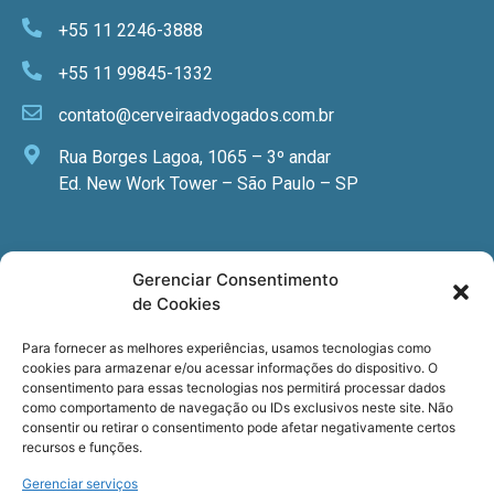
+55 11 2246-3888
+55 11 99845-1332
contato@cerveiraadvogados.com.br
Rua Borges Lagoa, 1065 – 3º andar
Ed. New Work Tower – São Paulo – SP
Newsletter
Gerenciar Consentimento
de Cookies
Quer receber nossa newsletter com notícias
especializadas, cursos e eventos?
Para fornecer as melhores experiências, usamos tecnologias como
cookies para armazenar e/ou acessar informações do dispositivo. O
Registre seu email.
consentimento para essas tecnologias nos permitirá processar dados
como comportamento de navegação ou IDs exclusivos neste site. Não
consentir ou retirar o consentimento pode afetar negativamente certos
recursos e funções.
Gerenciar serviços
Termos de uso
e a
Política de privacidade
.