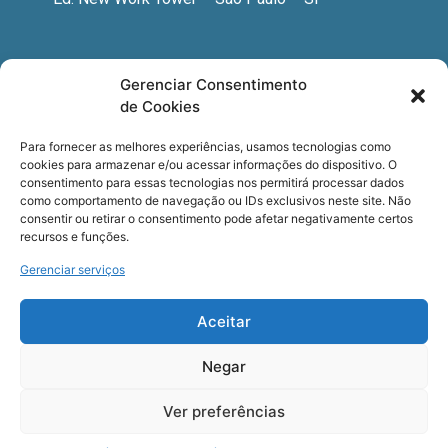
Newsletter
Gerenciar Consentimento
de Cookies
Quer receber nossa newsletter com notícias
especializadas, cursos e eventos?
Para fornecer as melhores experiências, usamos tecnologias como
cookies para armazenar e/ou acessar informações do dispositivo. O
Registre seu email.
consentimento para essas tecnologias nos permitirá processar dados
como comportamento de navegação ou IDs exclusivos neste site. Não
consentir ou retirar o consentimento pode afetar negativamente certos
recursos e funções.
Gerenciar serviços
Termos de uso
e a
Política de privacidade
.
Aceitar
Negar
Ver preferências