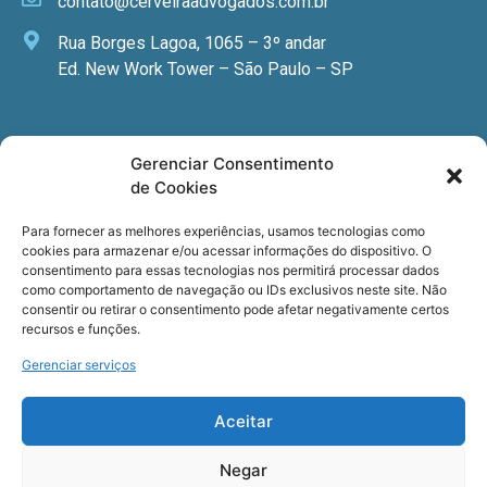
contato@cerveiraadvogados.com.br
Rua Borges Lagoa, 1065 – 3º andar
Ed. New Work Tower – São Paulo – SP
Newsletter
Gerenciar Consentimento
de Cookies
Quer receber nossa newsletter com notícias
especializadas, cursos e eventos?
Para fornecer as melhores experiências, usamos tecnologias como
cookies para armazenar e/ou acessar informações do dispositivo. O
Registre seu email.
consentimento para essas tecnologias nos permitirá processar dados
como comportamento de navegação ou IDs exclusivos neste site. Não
consentir ou retirar o consentimento pode afetar negativamente certos
recursos e funções.
Gerenciar serviços
Termos de uso
e a
Política de privacidade
.
Aceitar
Negar