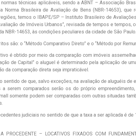
 normas técnicas aplicáveis, sendo a ABNT – Associação Bras
 da Norma Brasileira de Avaliação de Bens (NBR-14653), que re
egiões, temos o IBAPE/SP – Instituto Brasileiro de Avaliações 
valiação de Imóveis Urbanos”, revisada de tempos e tempos, com
a NBR-14653, às condições peculiares da cidade de São Paulo
ritos são: o “Método Comparativo Direto” e o “Método por Remun
ativo é obtido por meio da comparação com imóveis assemelhad
ão de Capital” o aluguel é determinado pela aplicação de uma 
o da comparação direta seja impraticável.
no sentido de que, salvo exceções, na avaliação de aluguéis de
s a serem comparados serão os do próprio empreendimento, s
no mall somente podem ser comparadas com outras situadas ta
s.
edentes judiciais no sentido de que a taxa a ser aplicada é de 
IA PROCEDENTE – LOCATIVOS FIXADOS COM FUNDAMEN