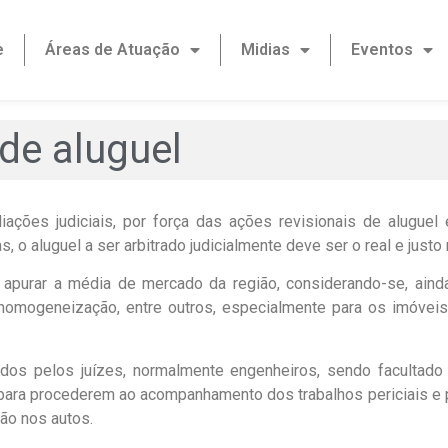
e
Áreas de Atuação
Midias
Eventos
 de aluguel
iações judiciais, por força das ações revisionais de aluguel
, o aluguel a ser arbitrado judicialmente deve ser o real e just
apurar a média de mercado da região, considerando-se, ainda,
, homogeneização, entre outros, especialmente para os imóvei
ados pelos juízes, normalmente engenheiros, sendo facultado
 para procederem ao acompanhamento dos trabalhos periciais e pr
ão nos autos.