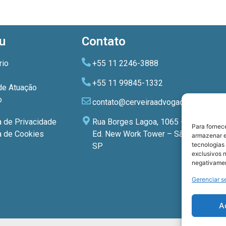
u
Contato
rio
+55 11 2246-3888
+55 11 99845-1332
de Atuação
o
contato@cerveiraadvogados.com.br
Rua Borges Lagoa, 1065 – 3º andar
a de Privacidade
Para fornec
Ed. New Work Tower – São Paulo –
ca de Cookies
armazenar e
tecnologias
SP
exclusivos n
negativamen
Gerenciar s
A