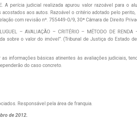
ícia judicial realizada apurou valor razoável para o alug
costados aos autos. Razoável o critério adotado pelo perito, 
elação com revisão nº. 755449-0/9, 30ª Câmara de Direito Privado
LUGUEL – AVALIAÇÃO – CRITÉRIO – MÉTODO DE RENDA 
 sobre o valor do imóvel”. (Tribunal de Justiça do Estado de
s informações básicas atinentes às avaliações judiciais, ten
dependerão do caso concreto.
ciados. Responsável pela área de franquia.
mbro de 2012.