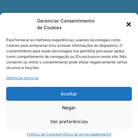
Newsletter
Gerenciar Consentimento
de Cookies
Quer receber nossa newsletter com notícias
especializadas, cursos e eventos?
Para fornecer as melhores experiências, usamos tecnologias como
cookies para armazenar e/ou acessar informações do dispositivo. O
Registre seu email.
consentimento para essas tecnologias nos permitirá processar dados
como comportamento de navegação ou IDs exclusivos neste site. Não
consentir ou retirar o consentimento pode afetar negativamente certos
recursos e funções.
Gerenciar serviços
Termos de uso
e a
Política de privacidade
.
Aceitar
Negar
Ver preferências
COPYRIGHT © Cerveira – Todos os Direitos Reservados
Política de Cookies
Política de privacidade
Imprint