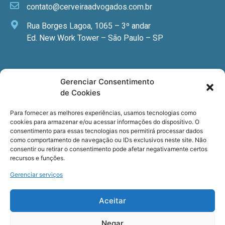
contato@cerveiraadvogados.com.br
Rua Borges Lagoa, 1065 – 3º andar
Ed. New Work Tower – São Paulo – SP
Newsletter
Gerenciar Consentimento
de Cookies
Quer receber nossa newsletter com notícias
especializadas, cursos e eventos?
Para fornecer as melhores experiências, usamos tecnologias como
cookies para armazenar e/ou acessar informações do dispositivo. O
Registre seu email.
consentimento para essas tecnologias nos permitirá processar dados
como comportamento de navegação ou IDs exclusivos neste site. Não
consentir ou retirar o consentimento pode afetar negativamente certos
recursos e funções.
Gerenciar serviços
Termos de uso
e a
Política de privacidade
.
Aceitar
Negar