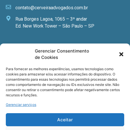
contato@cerveiraadvogados.com.br
Rua Borges Lagoa, 1065 – 3º andar
Ed. New Work Tower – São Paulo – SP
Newsletter
Gerenciar Consentimento
de Cookies
Quer receber nossa newsletter com notícias
especializadas, cursos e eventos?
Para fornecer as melhores experiências, usamos tecnologias como
cookies para armazenar e/ou acessar informações do dispositivo. O
Registre seu email.
consentimento para essas tecnologias nos permitirá processar dados
como comportamento de navegação ou IDs exclusivos neste site. Não
consentir ou retirar o consentimento pode afetar negativamente certos
recursos e funções.
Gerenciar serviços
Termos de uso
e a
Política de privacidade
.
Aceitar