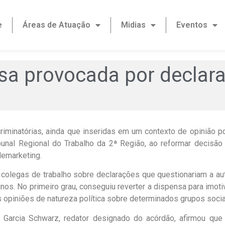
e
Áreas de Atuação
Midias
Eventos
usa provocada por declar
iminatórias, ainda que inseridas em um contexto de opinião pol
unal Regional do Trabalho da 2ª Região, ao reformar decisão 
lemarketing.
colegas de trabalho sobre declarações que questionariam a auto
nos. No primeiro grau, conseguiu reverter a dispensa para imotiv
opiniões de natureza política sobre determinados grupos socia
o Garcia Schwarz, redator designado do acórdão, afirmou qu