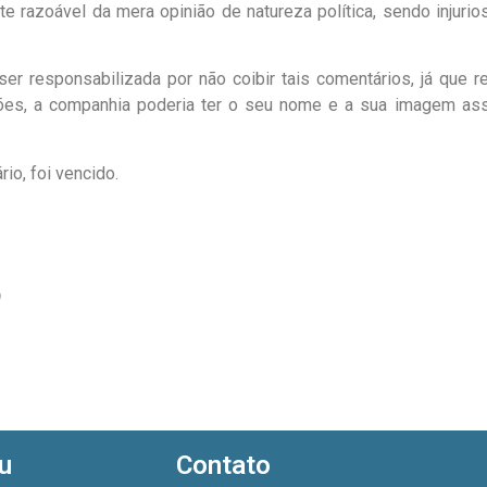
e razoável da mera opinião de natureza política, sendo injurio
er responsabilizada por não coibir tais comentários, já que 
ações, a companhia poderia ter o seu nome e a sua imagem ass
io, foi vencido.
0
u
Contato