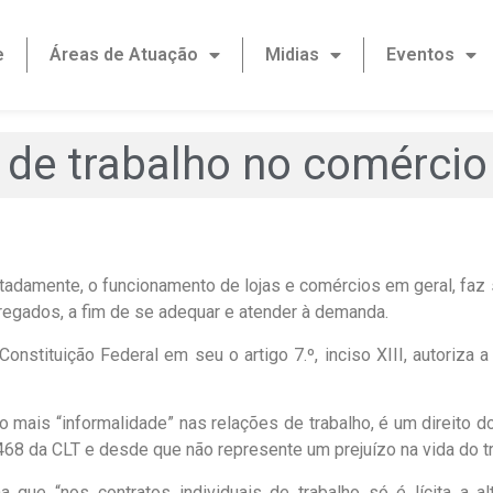
e
Áreas de Atuação
Midias
Eventos
 de trabalho no comércio 
tadamente, o funcionamento de lojas e comércios em geral, faz 
pregados, a fim de se adequar e atender à demanda.
onstituição Federal em seu o artigo 7.º, inciso XIII, autoriza
do mais “informalidade” nas relações de trabalho, é um direito 
68 da CLT e desde que não represente um prejuízo na vida do tr
a que “nos contratos individuais de trabalho só é lícita a 