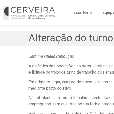
Escritório
Equip
Alteração do turno
Carolina Queija Rebouças
A dinâmica das operações no setor varejista, no
e licitude da troca de turno de trabalho dos em
Em primeiro lugar, cumpre destacar que nossa C
mediante pacto coletivo.
Não obstante, a reforma trabalhista tenha trazi
empregados sem que isso possa ferir o artigo 4
Vale frisar que o artigo 468 da CLT determin