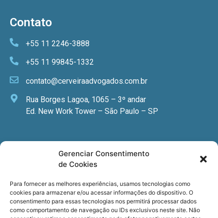
Contato
+55 11 2246-3888
+55 11 99845-1332
contato@cerveiraadvogados.com.br
Rua Borges Lagoa, 1065 – 3º andar
Ed. New Work Tower – São Paulo – SP
Newsletter
Gerenciar Consentimento
de Cookies
Quer receber nossa newsletter com notícias
especializadas, cursos e eventos?
Para fornecer as melhores experiências, usamos tecnologias como
cookies para armazenar e/ou acessar informações do dispositivo. O
Registre seu email.
consentimento para essas tecnologias nos permitirá processar dados
como comportamento de navegação ou IDs exclusivos neste site. Não