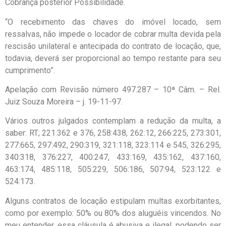
Cobrança posterior Possibilidade.
“O recebimento das chaves do imóvel locado, sem
ressalvas, não impede o locador de cobrar multa devida pela
rescisão unilateral e antecipada do contrato de locação, que,
todavia, deverá ser proporcional ao tempo restante para seu
cumprimento”.
Apelação com Revisão número 497.287 – 10ª Câm. – Rel.
Juiz Souza Moreira – j. 19-11-97.
Vários outros julgados contemplam a redução da multa, a
saber: RT; 221:362 e 376, 258:438, 262:12, 266:225, 273:301,
277:665, 297:492, 290:319, 321:118, 323:114 e 545, 326:295,
340:318, 376:227, 400:247, 433:169, 435:162, 437:160,
463:174, 485:118, 505:229, 506:186, 507:94, 523:122 e
524:173.
Alguns contratos de locação estipulam multas exorbitantes,
como por exemplo: 50% ou 80% dos aluguéis vincendos. No
meu entender, essa cláusula é abusiva e ilegal, podendo ser