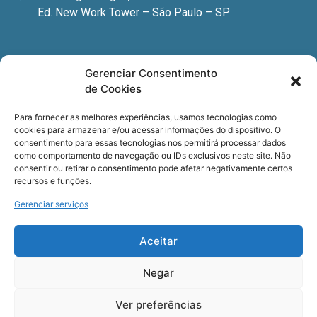
Ed. New Work Tower – São Paulo – SP
Newsletter
Gerenciar Consentimento
de Cookies
Quer receber nossa newsletter com notícias
especializadas, cursos e eventos?
Para fornecer as melhores experiências, usamos tecnologias como
cookies para armazenar e/ou acessar informações do dispositivo. O
Registre seu email.
consentimento para essas tecnologias nos permitirá processar dados
como comportamento de navegação ou IDs exclusivos neste site. Não
consentir ou retirar o consentimento pode afetar negativamente certos
recursos e funções.
Gerenciar serviços
Termos de uso
e a
Política de privacidade
.
Aceitar
Negar
Ver preferências