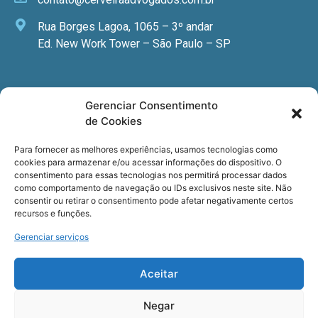
Rua Borges Lagoa, 1065 – 3º andar
Ed. New Work Tower – São Paulo – SP
Newsletter
Gerenciar Consentimento
de Cookies
Quer receber nossa newsletter com notícias
especializadas, cursos e eventos?
Para fornecer as melhores experiências, usamos tecnologias como
cookies para armazenar e/ou acessar informações do dispositivo. O
Registre seu email.
consentimento para essas tecnologias nos permitirá processar dados
como comportamento de navegação ou IDs exclusivos neste site. Não
consentir ou retirar o consentimento pode afetar negativamente certos
recursos e funções.
Gerenciar serviços
Termos de uso
e a
Política de privacidade
.
Aceitar
Negar