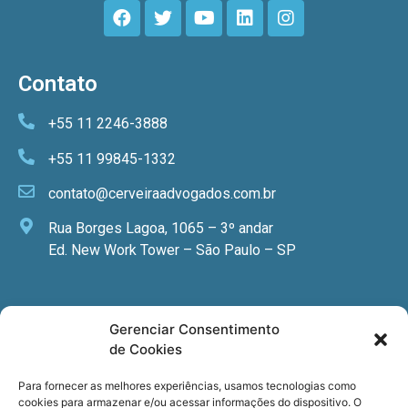
Contato
+55 11 2246-3888
+55 11 99845-1332
contato@cerveiraadvogados.com.br
Rua Borges Lagoa, 1065 – 3º andar
Ed. New Work Tower – São Paulo – SP
Newsletter
Gerenciar Consentimento
de Cookies
Quer receber nossa newsletter com notícias
especializadas, cursos e eventos?
Para fornecer as melhores experiências, usamos tecnologias como
cookies para armazenar e/ou acessar informações do dispositivo. O
Registre seu email.