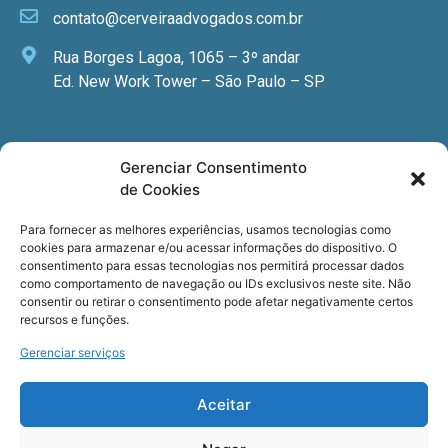
contato@cerveiraadvogados.com.br
Rua Borges Lagoa, 1065 – 3º andar
Ed. New Work Tower – São Paulo – SP
Newsletter
Gerenciar Consentimento
de Cookies
Quer receber nossa newsletter com notícias
especializadas, cursos e eventos?
Para fornecer as melhores experiências, usamos tecnologias como
cookies para armazenar e/ou acessar informações do dispositivo. O
Registre seu email.
consentimento para essas tecnologias nos permitirá processar dados
como comportamento de navegação ou IDs exclusivos neste site. Não
consentir ou retirar o consentimento pode afetar negativamente certos
recursos e funções.
Gerenciar serviços
Termos de uso
e a
Política de privacidade
.
Aceitar